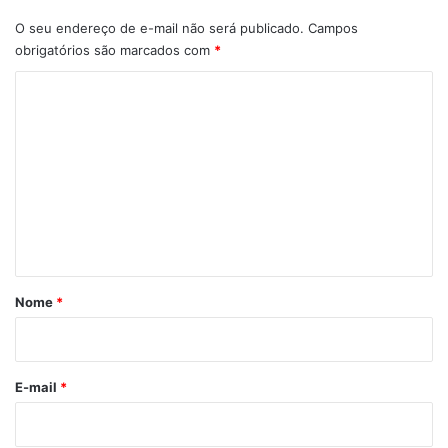
O seu endereço de e-mail não será publicado.
Campos
obrigatórios são marcados com
*
C
o
m
e
n
t
á
r
Nome
*
i
o
*
E-mail
*