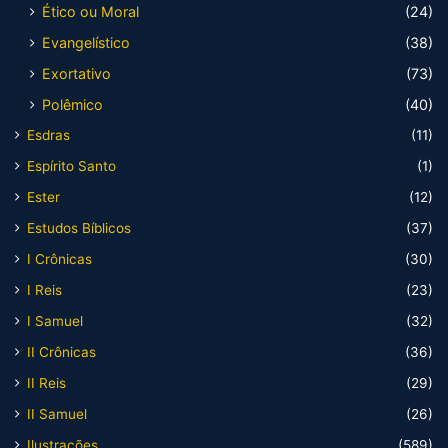
Ético ou Moral
(24)
Evangelístico
(38)
Exortativo
(73)
Polêmico
(40)
Esdras
(11)
Espírito Santo
(1)
Ester
(12)
Estudos Bíblicos
(37)
I Crônicas
(30)
I Reis
(23)
I Samuel
(32)
II Crônicas
(36)
II Reis
(29)
II Samuel
(26)
Ilustrações
(589)