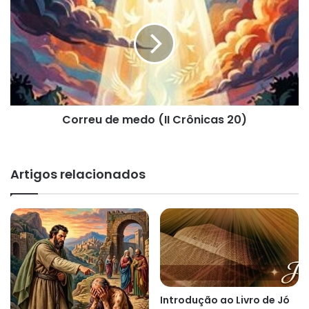
de
medo
(II
Crônicas
20)
Correu de medo (II Crônicas 20)
Artigos relacionados
Introdução ao Livro de Jó