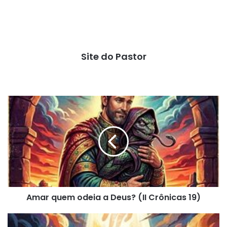
Site do Pastor
Amar
quem
odeia
a
Deus?
(II
Crônicas
19)
Amar quem odeia a Deus? (II Crônicas 19)
Correu