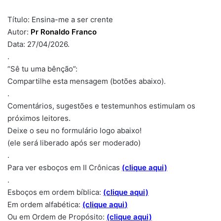
Título: Ensina-me a ser crente
Autor:
Pr Ronaldo Franco
Data: 27/04/2026.
.
“Sê tu uma bênção”:
Compartilhe esta mensagem (botões abaixo).
.
Comentários, sugestões e testemunhos estimulam os
próximos leitores.
Deixe o seu no formulário logo abaixo!
(ele será liberado após ser moderado)
.
Para ver esboços em II Crônicas
(clique aqui)
.
Esboços em ordem bíblica:
(clique aqui)
Em ordem alfabética:
(clique aqui
)
Ou em Ordem de Propósito:
(clique aqui)