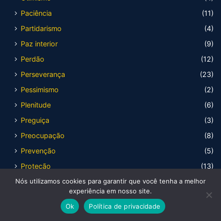
Paciência
(11)
Partidarismo
(4)
Paz interior
(9)
Perdão
(12)
Perseverança
(23)
Pessimismo
(2)
Plenitude
(6)
Preguiça
(3)
Preocupação
(8)
Prevenção
(5)
Proteção
(13)
Nós utilizamos cookies para garantir que você tenha a melhor
Provação
(10)
experiência em nosso site.
Provocação
(4)
Ok
Política de privacidade
Prudência
(10)
Facebook
X
WhatsApp
Telegram
Viber