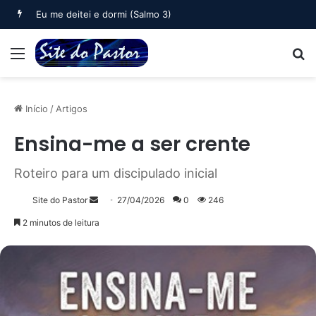
Eu me deitei e dormi (Salmo 3)
Menu
B
Início
/
Artigos
Ensina-me a ser crente
Roteiro para um discipulado inicial
Mande
Site do Pastor
27/04/2026
0
246
um
2 minutos de leitura
e-
mail