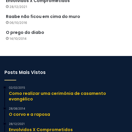
Envolvidos X Comprometidos
28/12/2021
Raabe não ficou em cima do muro
06/10/2016
O prego do diabo
14/10/2014
Posts Mais Vistos
02/02/2015
Como realizar uma cerimônia de casamento
evangélico
28/08/2014
O corvo e a raposa
28/12/2021
Envolvidos X Comprometidos